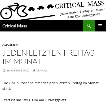
Zum
Inhalt
springen
Suchen
Critical Mass
PRIMÄR
MENÜ
ALLGEMEIN
JEDEN LETZTEN FREITAG
IM MONAT
26. AUGUST 2022
CRIMA2
Die CM in Rosenheim findet jeden letzten Freitag im Monat
statt.
Start ist um 18:00 Uhr am Ludwigsplatz