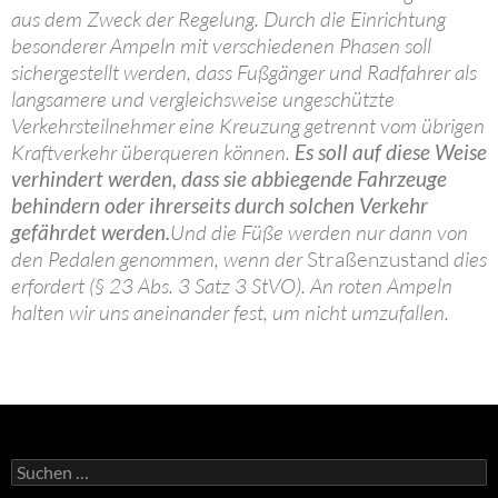
aus dem Zweck der Regelung. Durch die Einrichtung
besonderer Ampeln mit verschiedenen Phasen soll
sichergestellt werden, dass Fußgänger und Radfahrer als
langsamere und vergleichsweise ungeschützte
Verkehrsteilnehmer eine Kreuzung getrennt vom übrigen
Kraftverkehr überqueren können.
Es soll auf diese Weise
verhindert werden, dass sie abbiegende Fahrzeuge
behindern oder ihrerseits durch solchen Verkehr
gefährdet werden.
Und die Füße werden nur dann von
den Pedalen genommen, wenn der
Straßenzustand
dies
erfordert (§ 23 Abs. 3 Satz 3 StVO). An roten Ampeln
halten wir uns aneinander fest, um nicht umzufallen.
Suchen
nach: