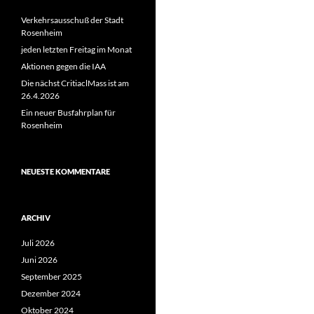
Verkehrsausschuß der Stadt
Rosenheim
jeden letzten Freitag im Monat
Aktionen gegen die IAA
Die nächst CritiaclMass ist am
26.4.2026
Ein neuer Busfahrplan für
Rosenheim
NEUESTE KOMMENTARE
ARCHIV
Juli 2026
Juni 2026
September 2025
Dezember 2024
Oktober 2024