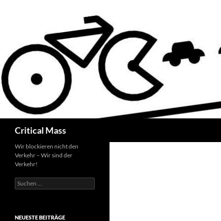
Zum
Inhalt
springen
Suchen
Critical Mass
Wir blockieren nicht den
Verkehr – Wir sind der
Verkehr!
Suchen
nach:
NEUESTE BEITRÄGE