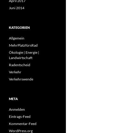
April 2017
Juni 2014
KATEGORIEN
Allgemein
MehrPlatzfürsRad
Ökologie | Energie |
Landwirtschaft
Radentscheid
Verkehr
Verkehrswende
META
Anmelden
Eintrags-Feed
Kommentar-Feed
WordPress.org