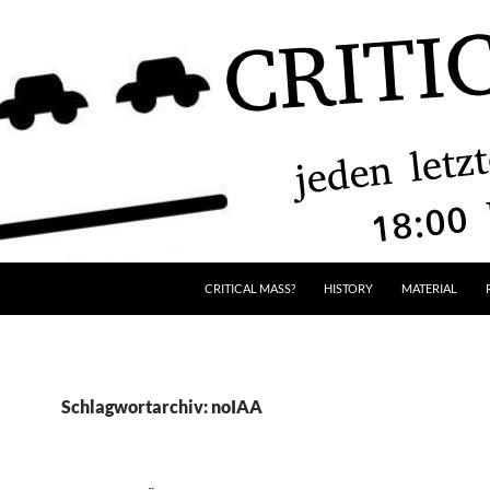
CRITICAL MASS?
HISTORY
MATERIAL
Schlagwortarchiv: noIAA