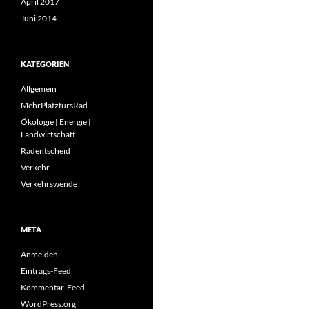
April 2017
Juni 2014
KATEGORIEN
Allgemein
MehrPlatzfürsRad
Ökologie | Energie |
Landwirtschaft
Radentscheid
Verkehr
Verkehrswende
META
Anmelden
Eintrags-Feed
Kommentar-Feed
WordPress.org