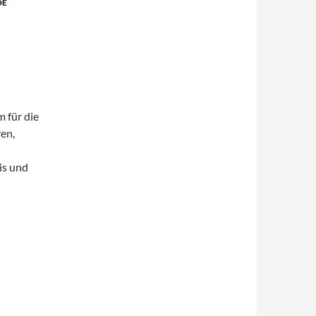
DE
 für die
en,
is und