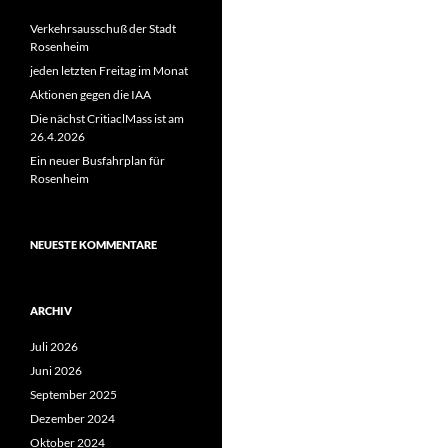
Verkehrsausschuß der Stadt
Rosenheim
jeden letzten Freitag im Monat
Aktionen gegen die IAA
Die nächst CritiaclMass ist am
26.4.2026
Ein neuer Busfahrplan für
Rosenheim
NEUESTE KOMMENTARE
ARCHIV
Juli 2026
Juni 2026
September 2025
Dezember 2024
Oktober 2024