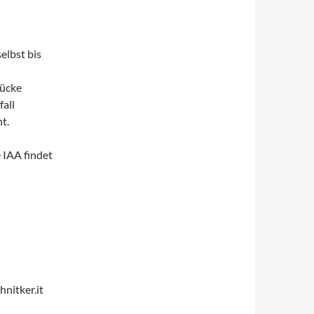
elbst bis
tücke
all
t.
 IAA findet
nitker.it