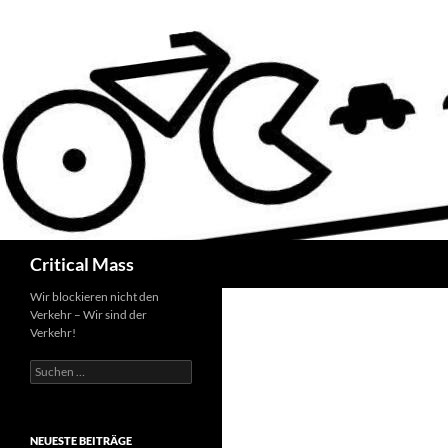
Zum
Inhalt
springen
Suchen
Critical Mass
Wir blockieren nicht den
Verkehr – Wir sind der
Verkehr!
Suchen
nach:
NEUESTE BEITRÄGE