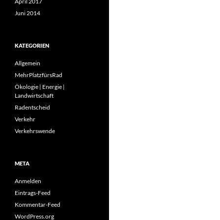
April 2017
Juni 2014
KATEGORIEN
Allgemein
MehrPlatzfürsRad
Ökologie | Energie |
Landwirtschaft
Radentscheid
Verkehr
Verkehrswende
META
Anmelden
Eintrags-Feed
Kommentar-Feed
WordPress.org