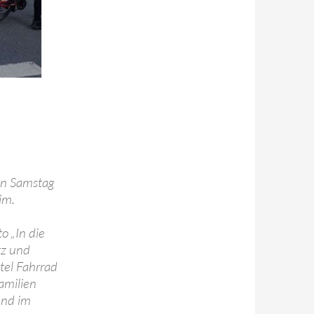
en Samstag
im.
 „In die
tz und
tel Fahrrad
amilien
und im