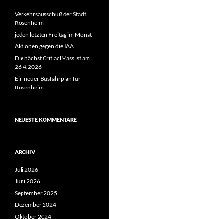
Verkehrsausschuß der Stadt
Rosenheim
jeden letzten Freitag im Monat
Aktionen gegen die IAA
Die nächst CritiaclMass ist am
26.4.2026
Ein neuer Busfahrplan für
Rosenheim
NEUESTE KOMMENTARE
ARCHIV
Juli 2026
Juni 2026
September 2025
Dezember 2024
Oktober 2024