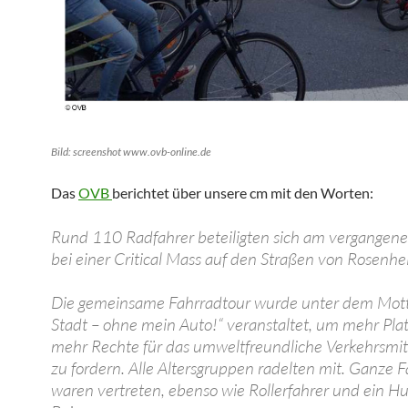
Bild: screenshot www.ovb-online.de
Das
OVB
berichtet über unsere cm mit den Worten:
Rund 110 Radfahrer beteiligten sich am vergangen
bei einer Critical Mass auf den Straßen von Rosenhe
Die gemeinsame Fahrradtour wurde unter dem Motto
Stadt – ohne mein Auto!“ veranstaltet, um mehr Pla
mehr Rechte für das umweltfreundliche Verkehrsmit
zu fordern. Alle Altersgruppen radelten mit. Ganze F
waren vertreten, ebenso wie Rollerfahrer und ein H