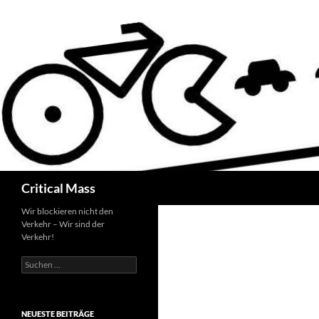
Zum
Inhalt
springen
Suchen
Critical Mass
Wir blockieren nicht den
Verkehr – Wir sind der
Verkehr!
Suchen
nach:
NEUESTE BEITRÄGE