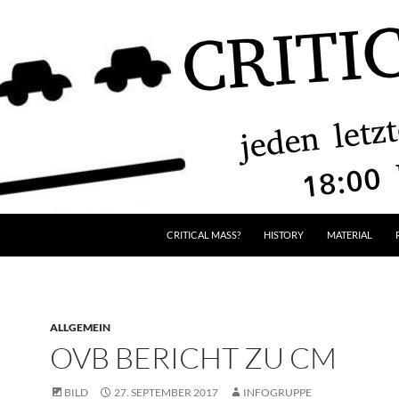
CRITICAL MASS?
HISTORY
MATERIAL
ALLGEMEIN
OVB BERICHT ZU CM
BILD
27. SEPTEMBER 2017
INFOGRUPPE